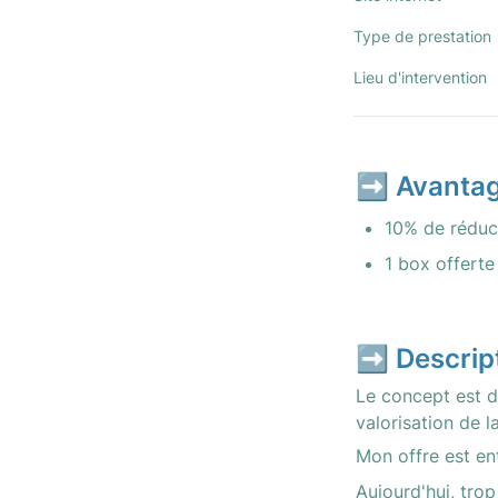
Type de prestation
Lieu d'intervention
➡️ Avantag
10% de réduct
1 box offerte
➡️ Descript
Le concept est d
valorisation de l
Mon offre est en
Aujourd'hui, trop