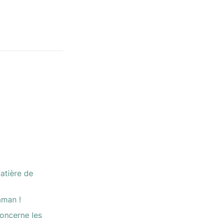
tière de 
aman !
oncerne les 