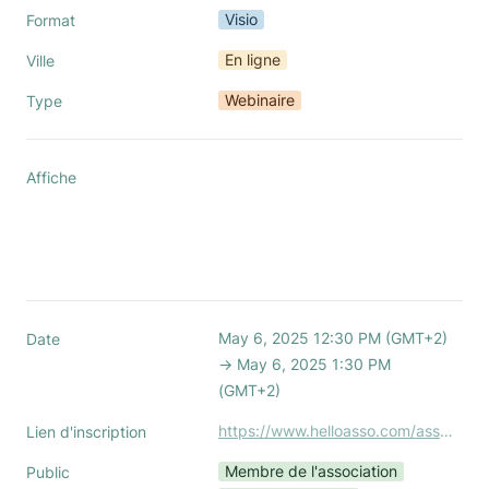
Visio
Format
En ligne
Ville
Webinaire
Type
Affiche
May 6, 2025 12:30 PM (GMT+2) 
Date
→ May 6, 2025 1:30 PM 
(GMT+2)
https://www.helloasso.com/associations/association-nationale-des-office-managers-boom/evenements/webinaire-service4print-et-blabla-boom
Lien d'inscription
Membre de l'association
Public