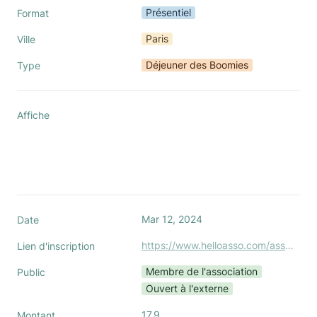
Présentiel
Format
Paris
Ville
Déjeuner des Boomies
Type
Affiche
Mar 12, 2024
Date
https://www.helloasso.com/associations/association-nationale-des-office-managers-boom/evenements/dejeuner-des-boomies-a-paris
Lien d'inscription
Membre de l'association
Public
Ouvert à l'externe
17.9
Montant