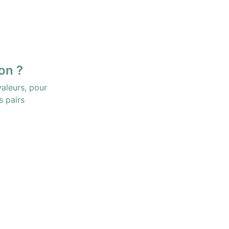
ion ?
leurs, pour 
s pairs