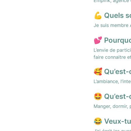
Empirik, agence
💪 Q
uels s
Je suis membre 
💕 P
ourquo
L’envie de parti
faire connaitre 
🥰 Qu’est-
L’ambiance, l’inte
🤩 Qu’est-
Manger, dormir, p
😂 V
eux-tu