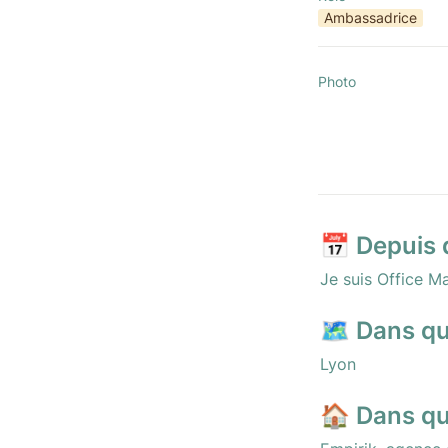
Ambassadrice
Photo
📅 D
epuis
Je suis Office M
🗺️ D
ans qu
Lyon
🏠 D
ans qu