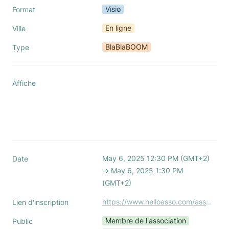
Visio
Format
En ligne
Ville
BlaBlaBOOM
Type
Affiche
May 6, 2025 12:30 PM (GMT+2) 
Date
→ May 6, 2025 1:30 PM 
(GMT+2)
https://www.helloasso.com/associations/association-nationale-des-office-managers-boom/evenements/webinaire-service4print-et-blabla-boom
Lien d'inscription
Membre de l'association
Public